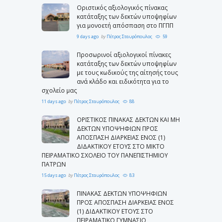
Οριστικός αξιολογικός πίνακας
κατάταξης των δεκτών υποψηφίων
για μονοετή απόσπαση στο ΠΓΠΠ
9 days ago
by
Πέτρος Σταυρόπουλος
59
Προσωρινοί αξιολογικοί πίνακες
κατάταξης των δεκτών υποψηφίων
με τους κωδικούς της αίτησής τους
ανά κλάδο και ειδικότητα για το
σχολείο μας
11 days ago
by
Πέτρος Σταυρόπουλος
88
ΟΡΙΣΤΙΚΟΣ ΠΙΝΑΚΑΣ ΔΕΚΤΩΝ ΚΑΙ ΜΗ
ΔΕΚΤΩΝ ΥΠΟΨΗΦΙΩΝ ΠΡΟΣ
ΑΠΟΣΠΑΣΗ ΔΙΑΡΚΕΙΑΣ ΕΝΟΣ (1)
ΔΙΔΑΚΤΙΚΟΥ ΕΤΟΥΣ ΣΤΟ ΜΙΚΤΟ
ΠΕΙΡΑΜΑΤΙΚΟ ΣΧΟΛΕΙΟ ΤΟΥ ΠΑΝΕΠΙΣΤΗΜΙΟΥ
ΠΑΤΡΩΝ
15 days ago
by
Πέτρος Σταυρόπουλος
83
ΠΙΝΑΚΑΣ ΔΕΚΤΩΝ ΥΠΟΨΗΦΙΩΝ
ΠΡΟΣ ΑΠΟΣΠΑΣΗ ΔΙΑΡΚΕΙΑΣ ΕΝΟΣ
(1) ΔΙΔΑΚΤΙΚΟΥ ΕΤΟΥΣ ΣΤΟ
ΠΕΙΡΑΜΑΤΙΚΟ ΓΥΜΝΑΣΙΟ