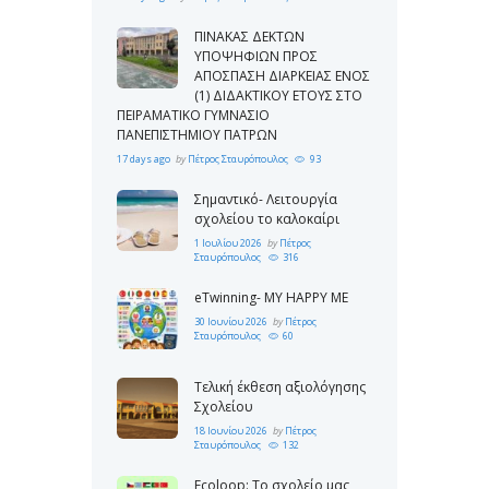
ΠΙΝΑΚΑΣ ΔΕΚΤΩΝ
ΥΠΟΨΗΦΙΩΝ ΠΡΟΣ
ΑΠΟΣΠΑΣΗ ΔΙΑΡΚΕΙΑΣ ΕΝΟΣ
(1) ΔΙΔΑΚΤΙΚΟΥ ΕΤΟΥΣ ΣΤΟ
ΠΕΙΡΑΜΑΤΙΚΟ ΓΥΜΝΑΣΙΟ
ΠΑΝΕΠΙΣΤΗΜΙΟΥ ΠΑΤΡΩΝ
17 days ago
by
Πέτρος Σταυρόπουλος
93
Σημαντικό- Λειτουργία
σχολείου το καλοκαίρι
1 Ιουλίου 2026
by
Πέτρος
Σταυρόπουλος
316
eTwinning- MY HAPPY ME
30 Ιουνίου 2026
by
Πέτρος
Σταυρόπουλος
60
Τελική έκθεση αξιολόγησης
Σχολείου
18 Ιουνίου 2026
by
Πέτρος
Σταυρόπουλος
132
Ecoloop: Το σχολείο μας