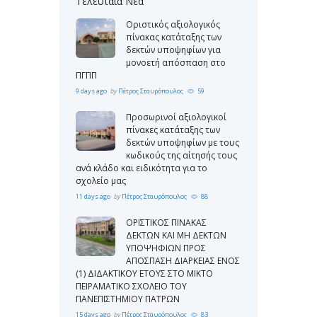
Τελευταία Νέα
Οριστικός αξιολογικός
πίνακας κατάταξης των
δεκτών υποψηφίων για
μονοετή απόσπαση στο
ΠΓΠΠ
9 days ago
by
Πέτρος Σταυρόπουλος
59
Προσωρινοί αξιολογικοί
πίνακες κατάταξης των
δεκτών υποψηφίων με τους
κωδικούς της αίτησής τους
ανά κλάδο και ειδικότητα για το
σχολείο μας
11 days ago
by
Πέτρος Σταυρόπουλος
88
ΟΡΙΣΤΙΚΟΣ ΠΙΝΑΚΑΣ
ΔΕΚΤΩΝ ΚΑΙ ΜΗ ΔΕΚΤΩΝ
ΥΠΟΨΗΦΙΩΝ ΠΡΟΣ
ΑΠΟΣΠΑΣΗ ΔΙΑΡΚΕΙΑΣ ΕΝΟΣ
(1) ΔΙΔΑΚΤΙΚΟΥ ΕΤΟΥΣ ΣΤΟ ΜΙΚΤΟ
ΠΕΙΡΑΜΑΤΙΚΟ ΣΧΟΛΕΙΟ ΤΟΥ
ΠΑΝΕΠΙΣΤΗΜΙΟΥ ΠΑΤΡΩΝ
15 days ago
by
Πέτρος Σταυρόπουλος
83