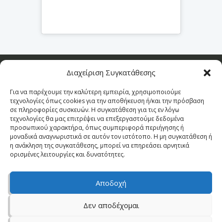
Διαχείριση Συγκατάθεσης
Για να παρέχουμε την καλύτερη εμπειρία, χρησιμοποιούμε
τεχνολογίες όπως cookies για την αποθήκευση ή/και την πρόσβαση
σε πληροφορίες συσκευών. Η συγκατάθεση για τις εν λόγω
Πανεπιστημιούπολη,
Phone:
2610431950
τεχνολογίες θα μας επιτρέψει να επεξεργαστούμε δεδομένα
Ρίο, Πάτρα
Fax:
2610429426
προσωπικού χαρακτήρα, όπως συμπεριφορά περιήγησης ή
Σολωμού & Μαγούλας
μοναδικά αναγνωριστικά σε αυτόν τον ιστότοπο. Η μη συγκατάθεση ή
η ανάκληση της συγκατάθεσης, μπορεί να επηρεάσει αρνητικά
ορισμένες λειτουργίες και δυνατότητες.
Αποδοχή
Δεν αποδέχομαι
© 2026 Πειραματικό Γυμνάσιο Πανεπιστημίου