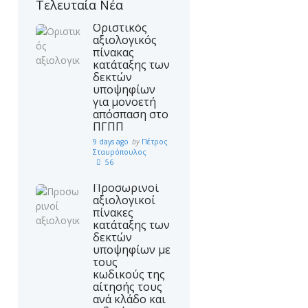
Τελευταία Νέα
Πο
Οριστικός
αξιολογικός
ΒΑΣΙΚΟΙ ΑΞΟΝΕΣ ΛΕΙΤΟΥΡΓΙΑΣ
πίνακας
ΤΟΥ ΤΜΗΜΑΤΟΣ ΕΝΤΑΞΗΣ
κατάταξης των
δεκτών
υποψηφίων
για μονοετή
απόσπαση στο
ΠΓΠΠ
9 days ago
by
Πέτρος
Σταυρόπουλος
56
Προσωρινοί
αξιολογικοί
πίνακες
κατάταξης των
δεκτών
υποψηφίων με
τους
κωδικούς της
αίτησής τους
ανά κλάδο και