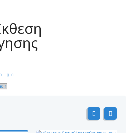
Έκθεση
γησης
0
0
is-1