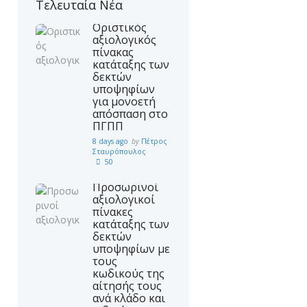
Τελευταία Νέα
Οριστικός
αξιολογικός
πίνακας
κατάταξης των
δεκτών
υποψηφίων
για μονοετή
απόσπαση στο
ΠΓΠΠ
8 days ago
by
Πέτρος
Σταυρόπουλος
50
Προσωρινοί
αξιολογικοί
πίνακες
κατάταξης των
δεκτών
υποψηφίων με
τους
κωδικούς της
αίτησής τους
ανά κλάδο και