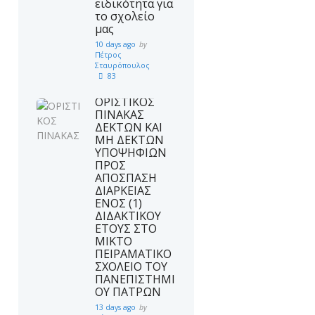
ειδικότητα για
το σχολείο
μας
Υπ
10 days ago
by
Διάκριση για τον όμιλο STEM
Πέτρος
απ
Σταυρόπουλος
και εκπαιδευτικής ρομποτικής
σχ
83
στον Πανελλήνιο Διαγωνισμό
ΟΡΙΣΤΙΚΟΣ
Ανοικτών Τεχνολογιών του
ΠΙΝΑΚΑΣ
ΕΛΛΑΚ
ΔΕΚΤΩΝ ΚΑΙ
ΜΗ ΔΕΚΤΩΝ
ΥΠΟΨΗΦΙΩΝ
ΠΡΟΣ
ΑΠΟΣΠΑΣΗ
ΔΙΑΡΚΕΙΑΣ
ΕΝΟΣ (1)
ΔΙΔΑΚΤΙΚΟΥ
ΕΤΟΥΣ ΣΤΟ
ΜΙΚΤΟ
ΠΕΙΡΑΜΑΤΙΚΟ
ΣΧΟΛΕΙΟ ΤΟΥ
ΠΑΝΕΠΙΣΤΗΜΙ
ΟΥ ΠΑΤΡΩΝ
13 days ago
by