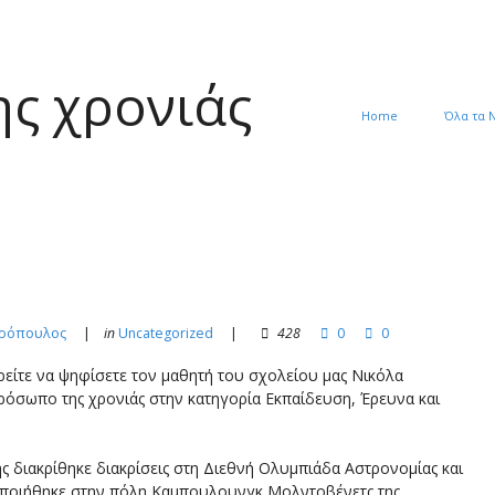
ς χρονιάς
Home
Όλα τα 
υρόπουλος
in
Uncategorized
428
0
0
είτε να ψηφίσετε τον μαθητή του σχολείου μας Νικόλα
όσωπο της χρονιάς στην κατηγορία Εκπαίδευση, Έρευνα και
 διακρίθηκε διακρίσεις στη Διεθνή Ολυμπιάδα Αστρονομίας και
οποιήθηκε στην πόλη Καμπουλουνγκ Μολντοβένετς της