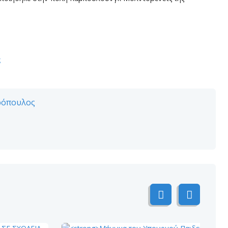
ς
ρόπουλος