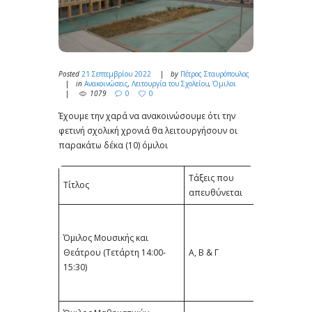
Posted
21 Σεπτεμβρίου 2022
by
Πέτρος Σταυρόπουλος
in
Ανακοινώσεις
,
Λειτουργία του Σχολείου
,
Όμιλοι
1079
0
0
Έχουμε την χαρά να ανακοινώσουμε ότι την
φετινή σχολική χρονιά θα λειτουργήσουν οι
παρακάτω δέκα (10) όμιλοι
Τάξεις που
Τίτλος
Υπεύθυνος
απευθύνεται
Ιωάννα
Μιντιλογλίτη
Όμιλος Μουσικής και
(ΠΕ70.01) &
Θεάτρου (Τετάρτη 14:00-
Α, Β & Γ
Μαρία
15:30)
Καραθάνου
(ΠΕ02)