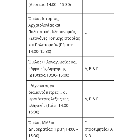
(ΠΕ86) & Αγγ
(Δευτέρα 14:00 – 15:30)
Αρμόνη (ΠΕ8
Όμιλος Ιστορίας,
Αρχαιολογίας και
Ιωάννα
Πολιτιστικής Κληρονομιάς
Γ
Ευστάθιου
«Σταγόνες Τοπικής Ιστορίας
(ΠΕ06)
και Πολιτισμού» (Πέμπτη
14:00- 15:30)
Όμιλος Φιλαναγνωσίας και
Αναστασία
Ψηφιακής Αφήγησης
Α, Β & Γ
Πότου (ΠΕ02
(Δευτέρα 13:30- 15:00)
Ψάχνοντας για
διαμαντόπετρες … οι
Στεφάνια
ωραιότερες λέξεις της
Α, Β & Γ
Θεοδωρίδο
ελληνικής (Τρίτη 14:00-
(ΠΕ02)
15:30)
Όμιλος ΜΜΕ και
Γ
Μπέλλος
Δημοκρατίας (Τρίτη 14:00 –
(προτιμητέα) Α
Κωνσταντίνο
15:30)
& Β
(ΠΕ78)