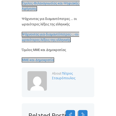
Όμιλος-Φιλαναγνωσίας-και-Ψηφιακής-
Αφήγησης
Ψάχνοντας για διαμαντόπετρες … οι
ωραιότερες λέξεις της ελληνικής
Ψάχνοντας-για-διαμαντόπετρες-…-οι-
ωραιότερες-λέξεις-της-ελληνικής
Όμιλος ΜΜΕ και Δημοκρατίας
ΜΜΕ-και-Δημοκρατία
About
Πέτρος
Σταυρόπουλος
Related Posts