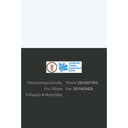
Πανεπιστημιούπολη,
Phone:
2610431950
Ρίο, Πάτρα
Fax:
2610429426
Σολωμού & Μαγούλας