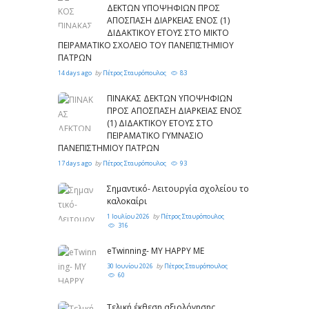
ΔΕΚΤΩΝ ΥΠΟΨΗΦΙΩΝ ΠΡΟΣ
ΑΠΟΣΠΑΣΗ ΔΙΑΡΚΕΙΑΣ ΕΝΟΣ (1)
ΔΙΔΑΚΤΙΚΟΥ ΕΤΟΥΣ ΣΤΟ ΜΙΚΤΟ
ΠΕΙΡΑΜΑΤΙΚΟ ΣΧΟΛΕΙΟ ΤΟΥ ΠΑΝΕΠΙΣΤΗΜΙΟΥ
ΠΑΤΡΩΝ
14 days ago
by
Πέτρος Σταυρόπουλος
83
ΠΙΝΑΚΑΣ ΔΕΚΤΩΝ ΥΠΟΨΗΦΙΩΝ
ΠΡΟΣ ΑΠΟΣΠΑΣΗ ΔΙΑΡΚΕΙΑΣ ΕΝΟΣ
(1) ΔΙΔΑΚΤΙΚΟΥ ΕΤΟΥΣ ΣΤΟ
ΠΕΙΡΑΜΑΤΙΚΟ ΓΥΜΝΑΣΙΟ
ΠΑΝΕΠΙΣΤΗΜΙΟΥ ΠΑΤΡΩΝ
17 days ago
by
Πέτρος Σταυρόπουλος
93
Σημαντικό- Λειτουργία σχολείου το
καλοκαίρι
1 Ιουλίου 2026
by
Πέτρος Σταυρόπουλος
316
eTwinning- MY HAPPY ME
30 Ιουνίου 2026
by
Πέτρος Σταυρόπουλος
60
Τελική έκθεση αξιολόγησης