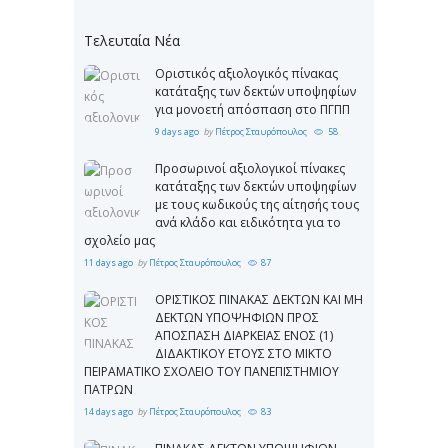
Τελευταία Νέα
Οριστικός αξιολογικός πίνακας
κατάταξης των δεκτών υποψηφίων
για μονοετή απόσπαση στο ΠΓΠΠ
9 days ago
by
Πέτρος Σταυρόπουλος
58
Προσωρινοί αξιολογικοί πίνακες
κατάταξης των δεκτών υποψηφίων
με τους κωδικούς της αίτησής τους
ανά κλάδο και ειδικότητα για το
σχολείο μας
11 days ago
by
Πέτρος Σταυρόπουλος
87
ΟΡΙΣΤΙΚΟΣ ΠΙΝΑΚΑΣ ΔΕΚΤΩΝ ΚΑΙ ΜΗ
ΔΕΚΤΩΝ ΥΠΟΨΗΦΙΩΝ ΠΡΟΣ
ΑΠΟΣΠΑΣΗ ΔΙΑΡΚΕΙΑΣ ΕΝΟΣ (1)
ΔΙΔΑΚΤΙΚΟΥ ΕΤΟΥΣ ΣΤΟ ΜΙΚΤΟ
ΠΕΙΡΑΜΑΤΙΚΟ ΣΧΟΛΕΙΟ ΤΟΥ ΠΑΝΕΠΙΣΤΗΜΙΟΥ
ΠΑΤΡΩΝ
14 days ago
by
Πέτρος Σταυρόπουλος
83