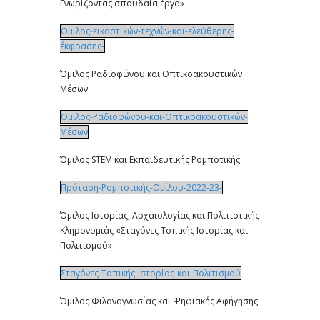
Γνωρίζοντας σπουδαία έργα»
Όμιλος-εικαστικών-τεχνών-και-ελεύθερης-
έκφρασης-
Όμιλος Ραδιοφώνου και Οπτικοακουστικών
Μέσων
Όμιλος-Ραδιοφώνου-και-Οπτικοακουστικών-
Μέσων
Όμιλος STEM και Εκπαιδευτικής Ρομποτικής
Πρόταση-Ρομποτικής-Ομίλου-2022-23-
Όμιλος Ιστορίας, Αρχαιολογίας και Πολιτιστικής
Κληρονομιάς «Σταγόνες Τοπικής Ιστορίας και
Πολιτισμού»
Σταγόνες-Τοπικής-Ιστορίας-και-Πολιτισμού
Όμιλος Φιλαναγνωσίας και Ψηφιακής Αφήγησης