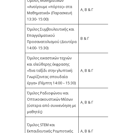
Όμιλος Μαθηματικών
Δέσποινα Π
«Ανοίγουμε «πόρτες» στα
(ΠΕ03) &
Α, Β & Γ
Μαθηματικά» (Παρασκευή
Βασιλική Ρή
13:30- 15:00)
(ΠΕ03)
Όμιλος Συμβουλευτικής και
Ευσταθία
Επαγγελματικού
Β & Γ
Δημητρόπο
Προσανατολισμού (Δευτέρα
(ΠΕ02)
14:00- 15:30)
Όμιλος εικαστικών τεχνών
και ελεύθερης έκφρασης
Φωτεινή
«Ένα ταξίδι στην γλυπτική:
Α, Β & Γ
Παυλόγλου
Γνωρίζοντας σπουδαία
(ΠΕ08)
έργα» (Πέμπτη 14:00 – 15:30)
Όμιλος Ραδιοφώνου και
Βασίλειος
Οπτικοακουστικών Μέσων
Σχοινάς ΠΕ(0
A, Β & Γ
(ύστερα από συννενόηση με
Στράτος
μαθητές)
Μαρίνος (ΠΕ
Πέτρος
Όμιλος STEM και
Σταυρόπου
Εκπαιδευτικής Ρομποτικής
Α, Β & Γ