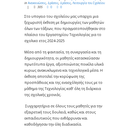
in
Ανακοινώσεις
,
Δράσεις
,
Δράσεις
,
Λειτουργία του Σχολείου
305
0
0
Στο υπογειο του σχολείου μας υπαρχει μια
ξεχωριστή έκθεση με δημιουργίες των μαθητών
όλων των τάξεων, που πραγματοποιήθηκαν στο
πλαίσιο του Εργαστηρίου Τεχνολογίας για το
σχολικο ετος 2024-2025
Μέσα από τη φαντασία, τη συνεργασία και τη
δημιουργικότητα, οι μαθητές κατασκεύασαν
πρωτότυπα έργα, αξιοποιώντας ποικίλα υλικά
κυριως ανακυκλωμενα και τεχνολογικά μέσα. Η
έκθεση αποτελεί την κορύφωση της
προσπάθειας και της ενασχόλησής τους με το
μάθημα της Τεχνολογίας καθ’ όλη τη διάρκεια
της σχολικής χρονιάς.
Συγχαρητήρια σε όλους τους μαθητές για την
εξαιρετική τους δουλειά, καθώς και στους
εκπαιδευτικούς που ενθάρρυναν και
καθοδήγησαν την όλη διαδικασία.