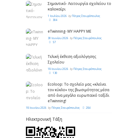
Σημαντικό- Λειτουργία σχολείου το
καλοκαίρι
1 Ιουλίου 2026
by
Πέτρος Σταυρόπουλος
304
eTwinning- MY HAPPY ME
30 Ιουνίου 2026
by
Πέτρος Σταυρόπουλος
57
Τελική έκθεση αξιολόγησης
Σχολείου
18 Ιουνίου 2026
by
Πέτρος Σταυρόπουλος
130
Ecoloop: Το σχολείο μας «κλείνει
τον κύκλο» της βιωσιμότητας μέσα
από ένα μεγάλο ευρωπαϊκό ταξίδι
eTwinning!
18 Ιουνίου 2026
by
Πέτρος Σταυρόπουλος
284
Ηλεκτρονική Τάξη