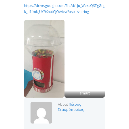
https://drive.google.com/file/d/1Ju_WexsQSTgGfg
k_d1fmk_UY9XnutCjO/view?usp=sharing
smart
smart
smart
About
Πέτρος
Σταυρόπουλος