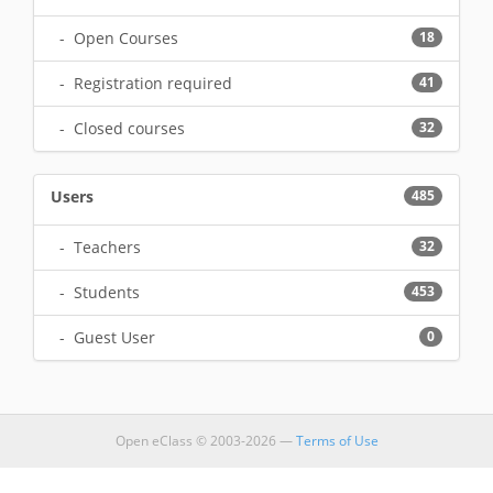
- Open Courses
18
- Registration required
41
- Closed courses
32
Users
485
- Teachers
32
- Students
453
- Guest User
0
Open eClass © 2003-2026 —
Terms of Use