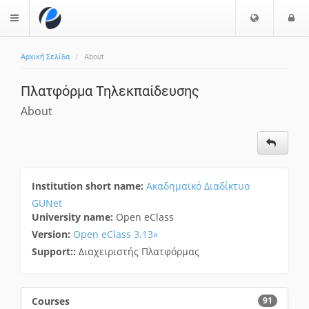
C
L
$langMenu
h
o
o
g
Αρχική Σελίδα
About
o
i
ch
s
Πλατφόρμα Τηλεκπαίδευσης
e
l
About
a
n
g
u
a
Institution short name:
Ακαδημαϊκό Διαδίκτυο
g
GUNet
e
University name:
Open eClass
Version:
Open eClass 3.13»
Support::
Διαχειριστής Πλατφόρμας
Courses
91