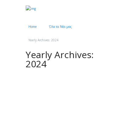
Home
Όλα τα Νέα μας
Yearly Archives: 2024
Yearly Archives:
2024
Όσα πρέπει να γνωρίζουμε για τις
απουσίες σε πέντε βήματα
Posted
21 Νοεμβρίου 2024
by
Μαρία Πανάγου
Η νέα...