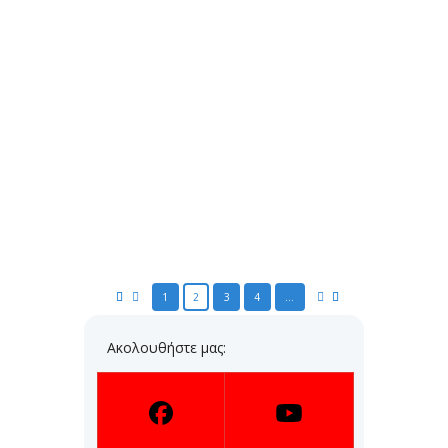
Πειραματικά Σχολεία (ΠΕΙ.Σ.) της
Π.Δ.Ε. Δυτικής Ελλάδας, με
απόσπαση μόνιμων εκπαιδευτικών
δευτεροβάθμιας εκπαίδευσης και
ειδικοτήτων πρωτοβάθμιας
εκπαίδευσης διάρκειας ενός (1)
διδακτικού έτους, 2024-2025
Posted
9 Αυγούστου 2024
by
Πέτρος Σταυρόπουλος
...
READ MORE
1
2
3
4
…
Ακολουθήστε μας: