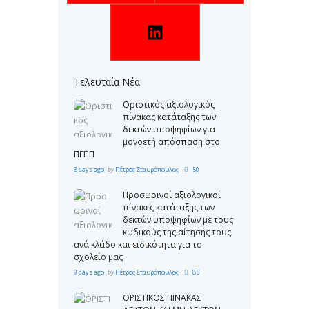
Τελευταία Νέα
Οριστικός αξιολογικός
πίνακας κατάταξης των
δεκτών υποψηφίων για
μονοετή απόσπαση στο
ΠΓΠΠ
8 days ago
by
Πέτρος Σταυρόπουλος
50
Προσωρινοί αξιολογικοί
πίνακες κατάταξης των
δεκτών υποψηφίων με τους
κωδικούς της αίτησής τους
ανά κλάδο και ειδικότητα για το
σχολείο μας
9 days ago
by
Πέτρος Σταυρόπουλος
83
ΟΡΙΣΤΙΚΟΣ ΠΙΝΑΚΑΣ