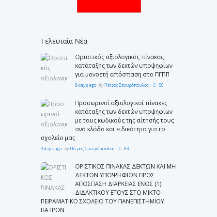
Τελευταία Νέα
Οριστικός αξιολογικός πίνακας
κατάταξης των δεκτών υποψηφίων
για μονοετή απόσπαση στο ΠΓΠΠ
8 days ago
by
Πέτρος Σταυρόπουλος
50
Προσωρινοί αξιολογικοί πίνακες
κατάταξης των δεκτών υποψηφίων
με τους κωδικούς της αίτησής τους
ανά κλάδο και ειδικότητα για το
σχολείο μας
9 days ago
by
Πέτρος Σταυρόπουλος
83
ΟΡΙΣΤΙΚΟΣ ΠΙΝΑΚΑΣ ΔΕΚΤΩΝ ΚΑΙ ΜΗ
ΔΕΚΤΩΝ ΥΠΟΨΗΦΙΩΝ ΠΡΟΣ
ΑΠΟΣΠΑΣΗ ΔΙΑΡΚΕΙΑΣ ΕΝΟΣ (1)
ΔΙΔΑΚΤΙΚΟΥ ΕΤΟΥΣ ΣΤΟ ΜΙΚΤΟ
ΠΕΙΡΑΜΑΤΙΚΟ ΣΧΟΛΕΙΟ ΤΟΥ ΠΑΝΕΠΙΣΤΗΜΙΟΥ
ΠΑΤΡΩΝ