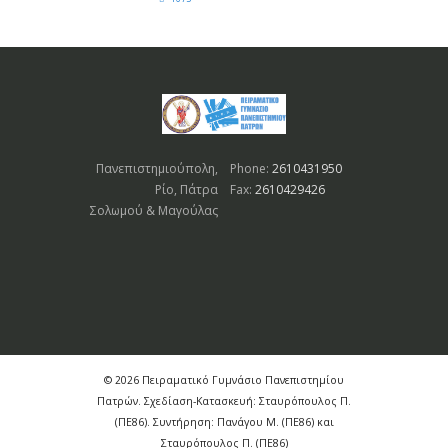
Πανεπιστημιούπολη,
Phone:
2610431950
Ρίο, Πάτρα
Fax:
2610429426
Σολωμού & Μαγούλας
© 2026 Πειραματικό Γυμνάσιο Πανεπιστημίου
Πατρών. Σχεδίαση-Κατασκευή: Σταυρόπουλος Π.
(ΠΕ86). Συντήρηση: Πανάγου Μ. (ΠΕ86) και
Σταυρόπουλος Π. (ΠΕ86)