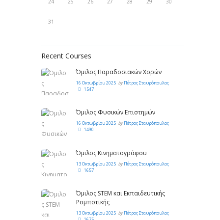
24
25
26
27
28
29
30
31
Recent Courses
Όμιλος Παραδοσιακών Χορών
16 Οκτωβρίου 2025
by
Πέτρος Σταυρόπουλος
1547
Όμιλος Φυσικών Επιστημών
16 Οκτωβρίου 2025
by
Πέτρος Σταυρόπουλος
1490
Όμιλος Κινηματογράφου
13 Οκτωβρίου 2025
by
Πέτρος Σταυρόπουλος
1657
Όμιλος STEM και Εκπαιδευτικής
Ρομποτικής
13 Οκτωβρίου 2025
by
Πέτρος Σταυρόπουλος
1675