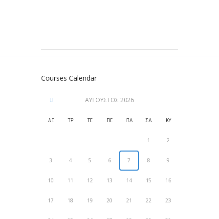
Courses Calendar
ΑΎΓΟΥΣΤΟΣ
2026
ΔΕ
ΤΡ
ΤΕ
ΠΕ
ΠΑ
ΣΑ
ΚΥ
1
2
3
4
5
6
7
8
9
10
11
12
13
14
15
16
17
18
19
20
21
22
23