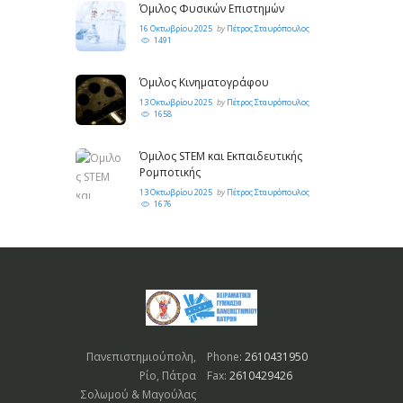
Όμιλος Φυσικών Επιστημών
16 Οκτωβρίου 2025
by
Πέτρος Σταυρόπουλος
1491
Όμιλος Κινηματογράφου
13 Οκτωβρίου 2025
by
Πέτρος Σταυρόπουλος
1658
Όμιλος STEM και Εκπαιδευτικής
Ρομποτικής
13 Οκτωβρίου 2025
by
Πέτρος Σταυρόπουλος
1676
Πανεπιστημιούπολη,
Phone:
2610431950
Ρίο, Πάτρα
Fax:
2610429426
Σολωμού & Μαγούλας