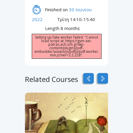
Finished on
30 Ιουνίου
2022
Τρίτη 14:10-15:40
Length
8 months
Setting up fake worker failed: "Cannot
load script at: https://gym-aei-
patras.ach.sch.gr/wp-
content/plugins/pdf-
embedder/assets/js/pdfjs/pdf.worker.
min.js?ver=2.2.228".
Related Courses