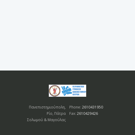
Πανεπιστημιούπολη,
Phone:
2610431950
Ρίο, Πάτρα
Fax:
2610429426
Σολωμού & Μαγούλας