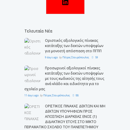
Τελευταία Νέα
Οριστικός αξιολογικός πίνακας
κατάταξης των δεκτών υποψηφίων
για μονοετή απόσπαση στο ΠΓΠΠ
9 days ago
by
Πέτρος Σταυρόπουλος
59
Προσωρινοί αξιολογικοί πίνακες
κατάταξης των δεκτών υποψηφίων
με τους κωδικούς της αίτησής τους
ανά κλάδο και ειδικότητα για το
σχολείο μας
11 days ago
by
Πέτρος Σταυρόπουλος
88
ΟΡΙΣΤΙΚΟΣ ΠΙΝΑΚΑΣ ΔΕΚΤΩΝ ΚΑΙ ΜΗ
ΔΕΚΤΩΝ ΥΠΟΨΗΦΙΩΝ ΠΡΟΣ
ΑΠΟΣΠΑΣΗ ΔΙΑΡΚΕΙΑΣ ΕΝΟΣ (1)
ΔΙΔΑΚΤΙΚΟΥ ΕΤΟΥΣ ΣΤΟ ΜΙΚΤΟ
ΠΕΙΡΑΜΑΤΙΚΟ ΣΧΟΛΕΙΟ ΤΟΥ ΠΑΝΕΠΙΣΤΗΜΙΟΥ