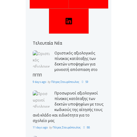
Τελευταία Νέα
Οριστικός αξιολογικός
πίνακας κατάταξης των
δεκτών υποψηφίων για
μονοετή απόσπαση στο
ΠΓΠΠ
9 days ago
by
Πέτρος Σταυρόπουλος
59
Προσωρινοί αξιολογικοί
πίνακες κατάταξης των
δεκτών υποψηφίων με τους
κωδικούς της αίτησής τους
ανά κλάδο και ειδικότητα για το
σχολείο μας
11 days ago
by
Πέτρος Σταυρόπουλος
88