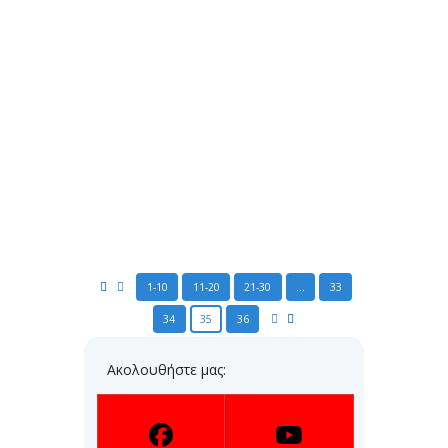
Posted
3 Ιανουαρίου 2021
by
Πέτρος Σταυρόπουλος
Όπως...
READ MORE
Πλατφόρμα e-εγγραφές
Posted
3 Ιανουαρίου 2021
by
Πέτρος Σταυρόπουλος
Άνοιξε...
READ MORE
1-10
11-20
21-30
…
33
34
35
36
Ακολουθήστε μας: