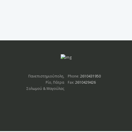
Πανεπιστημιούπολη,
Phone:
2610431950
Ρίο, Πάτρα
Fax:
2610429426
Σολωμού & Μαγούλας