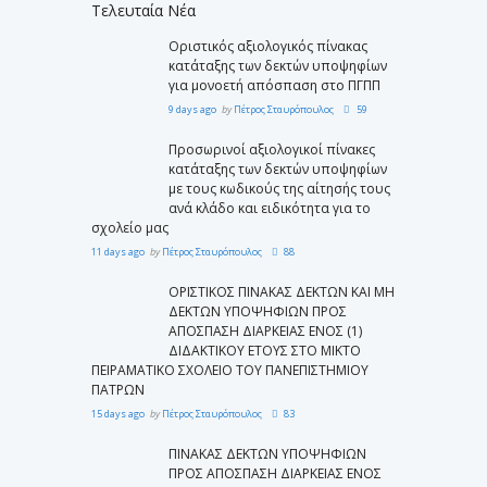
Τελευταία Νέα
Οριστικός αξιολογικός πίνακας
κατάταξης των δεκτών υποψηφίων
για μονοετή απόσπαση στο ΠΓΠΠ
9 days ago
by
Πέτρος Σταυρόπουλος
59
Προσωρινοί αξιολογικοί πίνακες
κατάταξης των δεκτών υποψηφίων
με τους κωδικούς της αίτησής τους
ανά κλάδο και ειδικότητα για το
σχολείο μας
11 days ago
by
Πέτρος Σταυρόπουλος
88
ΟΡΙΣΤΙΚΟΣ ΠΙΝΑΚΑΣ ΔΕΚΤΩΝ ΚΑΙ ΜΗ
ΔΕΚΤΩΝ ΥΠΟΨΗΦΙΩΝ ΠΡΟΣ
ΑΠΟΣΠΑΣΗ ΔΙΑΡΚΕΙΑΣ ΕΝΟΣ (1)
ΔΙΔΑΚΤΙΚΟΥ ΕΤΟΥΣ ΣΤΟ ΜΙΚΤΟ
ΠΕΙΡΑΜΑΤΙΚΟ ΣΧΟΛΕΙΟ ΤΟΥ ΠΑΝΕΠΙΣΤΗΜΙΟΥ
ΠΑΤΡΩΝ
15 days ago
by
Πέτρος Σταυρόπουλος
83
ΠΙΝΑΚΑΣ ΔΕΚΤΩΝ ΥΠΟΨΗΦΙΩΝ
ΠΡΟΣ ΑΠΟΣΠΑΣΗ ΔΙΑΡΚΕΙΑΣ ΕΝΟΣ