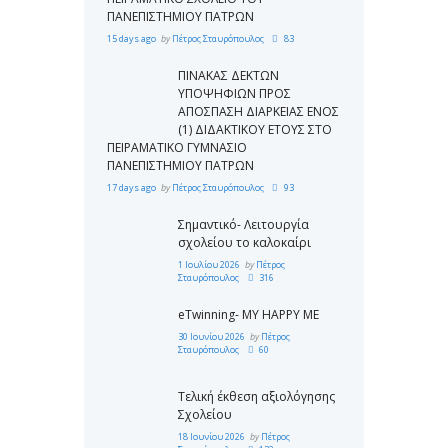
ΠΑΝΕΠΙΣΤΗΜΙΟΥ ΠΑΤΡΩΝ
15 days ago
by
Πέτρος Σταυρόπουλος
83
ΠΙΝΑΚΑΣ ΔΕΚΤΩΝ
ΥΠΟΨΗΦΙΩΝ ΠΡΟΣ
ΑΠΟΣΠΑΣΗ ΔΙΑΡΚΕΙΑΣ ΕΝΟΣ
(1) ΔΙΔΑΚΤΙΚΟΥ ΕΤΟΥΣ ΣΤΟ
ΠΕΙΡΑΜΑΤΙΚΟ ΓΥΜΝΑΣΙΟ
ΠΑΝΕΠΙΣΤΗΜΙΟΥ ΠΑΤΡΩΝ
17 days ago
by
Πέτρος Σταυρόπουλος
93
Σημαντικό- Λειτουργία
σχολείου το καλοκαίρι
1 Ιουλίου 2026
by
Πέτρος
Σταυρόπουλος
316
eTwinning- MY HAPPY ME
30 Ιουνίου 2026
by
Πέτρος
Σταυρόπουλος
60
Τελική έκθεση αξιολόγησης
Σχολείου
18 Ιουνίου 2026
by
Πέτρος