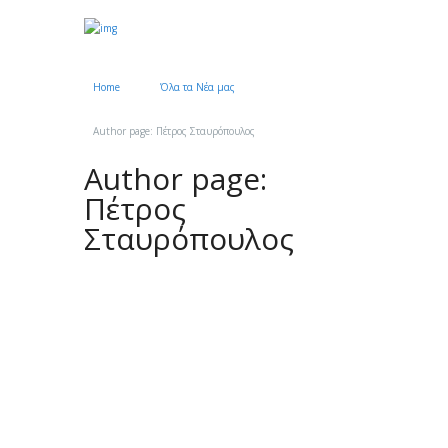
Home
Όλα τα Νέα μας
Author page: Πέτρος Σταυρόπουλος
Author page:
Πέτρος
Σταυρόπουλος
Κληρωθέντες/είσες και
Επιλαχόντες/ούσες μαθητές για το