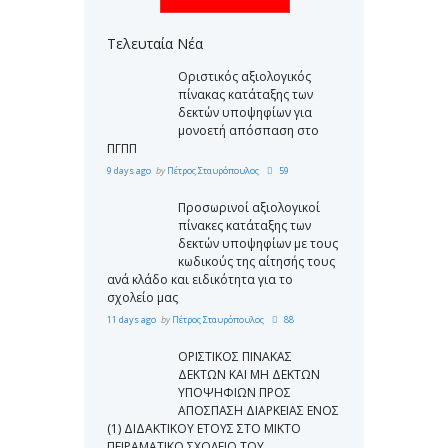
Τελευταία Νέα
Οριστικός αξιολογικός
πίνακας κατάταξης των
δεκτών υποψηφίων για
μονοετή απόσπαση στο
ΠΓΠΠ
9 days ago
by
Πέτρος Σταυρόπουλος
59
Προσωρινοί αξιολογικοί
πίνακες κατάταξης των
δεκτών υποψηφίων με τους
κωδικούς της αίτησής τους
ανά κλάδο και ειδικότητα για το
σχολείο μας
11 days ago
by
Πέτρος Σταυρόπουλος
88
ΟΡΙΣΤΙΚΟΣ ΠΙΝΑΚΑΣ
ΔΕΚΤΩΝ ΚΑΙ ΜΗ ΔΕΚΤΩΝ
ΥΠΟΨΗΦΙΩΝ ΠΡΟΣ
ΑΠΟΣΠΑΣΗ ΔΙΑΡΚΕΙΑΣ ΕΝΟΣ
(1) ΔΙΔΑΚΤΙΚΟΥ ΕΤΟΥΣ ΣΤΟ ΜΙΚΤΟ
ΠΕΙΡΑΜΑΤΙΚΟ ΣΧΟΛΕΙΟ ΤΟΥ