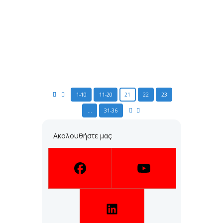
η
5
Θέση στον 7ο Πανελλήνιο
Διαγωνισμό στη Στατιστική
Posted
29 Μαρτίου 2024
by
Πέτρος Σταυρόπουλος
...
READ MORE
1-10
11-20
21
22
23
…
31-36
Ακολουθήστε μας: