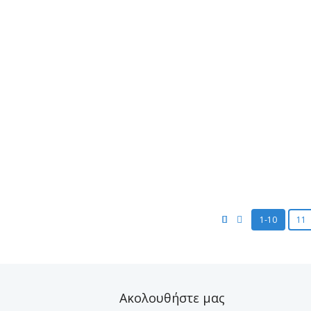
Οριστικός Πίνακας Δεκτών κ
Μη Δεκτών αιτήσεων των
υποψηφίων προς κάλυψη τ
λειτουργικών κενών
Posted
13 Αυγούστου 2025
by
Πέτρος
Σταυρόπουλος
...
READ MORE
1-10
11
Ακολουθήστε μας