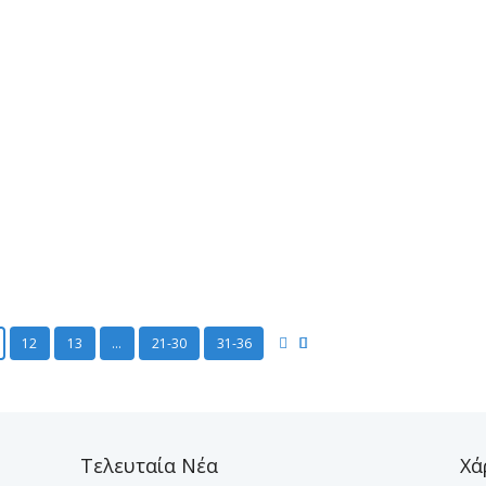
αι
ων
12
13
…
21-30
31-36
Τελευταία Νέα
Χά