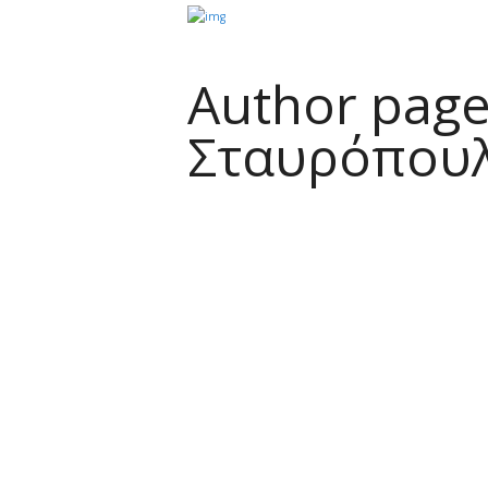
Author page
Σταυρόπου
Αγιασμός Σχολικού Έτους 20
26
Posted
17 Σεπτεμβρίου 2025
by
Πέτρος
Σταυρόπουλος
Με...