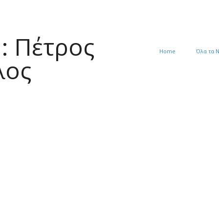
: Πέτρος
Home
Όλα τα 
λος
25-