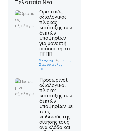
Τελευταία Νέα
Οριστικός
αξιολογικός
πίνακας
κατάταξης των
δεκτών
υποψηφίων
για μονοετή
απόσπαση στο
ΠΓΠΠ
9 days ago
by
Πέτρος
Σταυρόπουλος
56
Προσωρινοί
αξιολογικοί
πίνακες
κατάταξης των
δεκτών
υποψηφίων με
τους
κωδικούς της
αίτησής τους
ανά κλάδο και